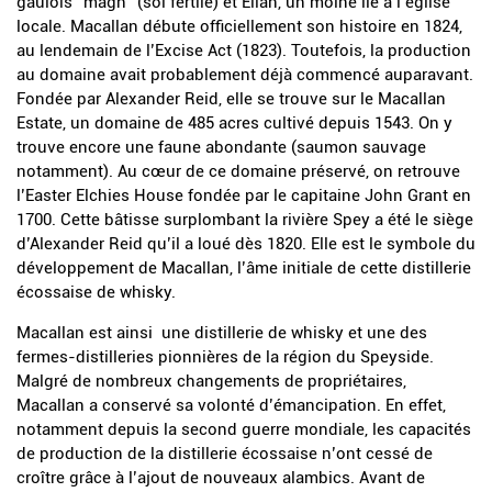
gaulois “magh” (sol fertile) et Ellan, un moine lié à l’église
locale. Macallan débute officiellement son histoire en 1824,
au lendemain de l’Excise Act (1823). Toutefois, la production
au domaine avait probablement déjà commencé auparavant.
Fondée par Alexander Reid, elle se trouve sur le Macallan
Estate, un domaine de 485 acres cultivé depuis 1543. On y
trouve encore une faune abondante (saumon sauvage
notamment). Au cœur de ce domaine préservé, on retrouve
l’Easter Elchies House fondée par le capitaine John Grant en
1700. Cette bâtisse surplombant la rivière Spey a été le siège
d’Alexander Reid qu’il a loué dès 1820. Elle est le symbole du
développement de Macallan, l’âme initiale de cette distillerie
écossaise de whisky.
Macallan est ainsi une distillerie de whisky et une des
fermes-distilleries pionnières de la région du Speyside.
Malgré de nombreux changements de propriétaires,
Macallan a conservé sa volonté d’émancipation. En effet,
notamment depuis la second guerre mondiale, les capacités
de production de la distillerie écossaise n’ont cessé de
croître grâce à l’ajout de nouveaux alambics. Avant de