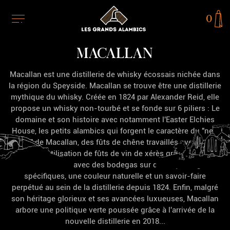
0
MACALLAN
Macallan
est une distillerie de whisky écossais nichée dans
la région du
Speyside
.
Macallan
se trouve être une distillerie
mythique du whisky. Créée en 1824 par Alexander Reid, elle
propose un whisky non-tourbé et se fonde sur 6 piliers : Le
domaine et son histoire avec notamment l'Easter Elchies
House, les petits alambics qui forgent le caractère du "new
make" de Macallan, des fûts de chêne travaillés avec grand
soin, l'utilisation de fûts de vin de xérès grâce à des
collaborations avec des bodegas sur des façonnages
spécifiques, une couleur naturelle et un savoir-faire
perpétué au sein de la distillerie depuis 1824. Enfin, malgré
son héritage glorieux et ses avancées luxueuses, Macallan
arbore une politique verte poussée grâce à l'arrivée de la
nouvelle distillerie en 2018...