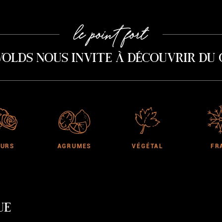
le point fort
lds nous invite à découvrir du G
EURS
AGRUMES
VÉGÉTAL
FR
UE