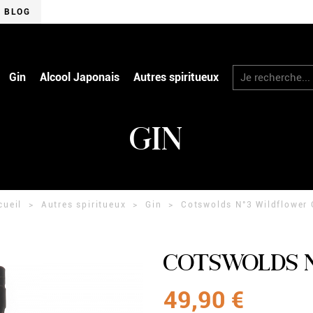
BLOG
RECHERCHER
Gin
Alcool Japonais
Autres spiritueux
GIN
cueil
Autres spiritueux
Gin
Cotswolds N°3 Wildflower 
COTSWOLDS N
49,90 €