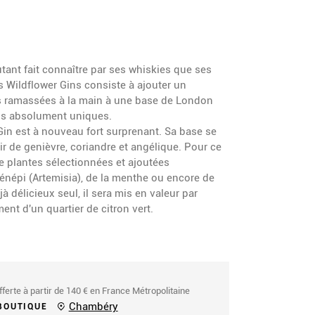
utant fait connaître par ses whiskies que ses
 Wildflower Gins consiste à ajouter un
s ramassées à la main à une base de London
fils absolument uniques.
in est à nouveau fort surprenant. Sa base se
tir de genièvre, coriandre et angélique. Pour ce
e plantes sélectionnées et ajoutées
népi (Artemisia), de la menthe ou encore de
déjà délicieux seul, il sera mis en valeur par
ment d'un quartier de citron vert.
fferte à partir de 140 € en France Métropolitaine
Chambéry
BOUTIQUE