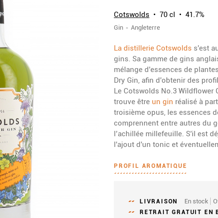
Cotswolds
70 cl
41.7%
Gin
Angleterre
La distillerie Cotswolds
s'est a
gins. Sa gamme de gins anglais
mélange d'essences de plante
Dry Gin, afin d'obtenir des pro
Le Cotswolds No.3 Wildflower G
trouve être
un gin
réalisé à par
troisième opus, les essences d
comprennent entre autres du gé
l’achillée millefeuille. S'il est 
l'ajout d'un tonic et éventuelle
PROFIL AROMATIQUE
En stock
O
LIVRAISON
RETRAIT GRATUIT EN 