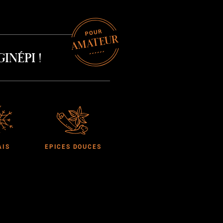
AMATEUR
inépi !
AIS
EPICES DOUCES