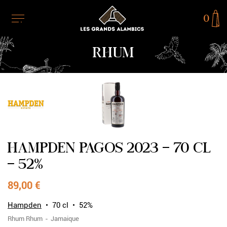
0
RHUM
RUPTURE DE STOCK
HAMPDEN PAGOS 2023 - 70 CL
- 52%
89,00 €
Hampden
70 cl
52%
Rhum
Rhum
Jamaique