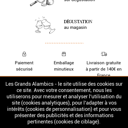
DÉGUSTATION
au magasin
Paiement
Emballage
Livraison gratuite
sécurisé
minutieux
à partir de 140€ en
France
Les Grands Alambics - le site utilise des cookies sur
Nos Whiskys
La cave
ce site. Avec votre consentement, nous les
utiliserons pour mesurer et analyser l'utilisation du
Nos Rhums
Contact
site (cookies analytiques), pour l'adapter à vos
intérêts (cookies de personnalisation) et pour vous
présenter des publicités et des informations
pertinentes (cookies de ciblage).
L'ABUS D'ALCOOL EST DANGEREUX POUR LA SANTÉ. À CONSOMMER
AVEC MODÉRATION. LA VENTE D'ALCOOL EST INTERDITE AUX MINEURS.