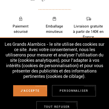
Paiement
Emballage
Livraison gratuite
sécurisé
minutieux
à partir de 140€ en
France
Les Grands Alambics - le site utilise des cookies sur
Nos Whiskys
La cave
ce site. Avec votre consentement, nous les
utiliserons pour mesurer et analyser l'utilisation du
Nos Rhums
Contact
site (cookies analytiques), pour l'adapter à vos
intérêts (cookies de personnalisation) et pour vous
présenter des publicités et des informations
pertinentes (cookies de ciblage).
L'ABUS D'ALCOOL EST DANGEREUX POUR LA SANTÉ. À CONSOMMER
AVEC MODÉRATION. LA VENTE D'ALCOOL EST INTERDITE AUX MINEURS.
Conditions Générales de Vente
J'ACCEPTE
PERSONNALISER
Mentions légales
Confidentialité
© 2026 Les Grands Alambics
TOUT REFUSER