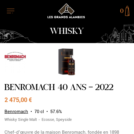
0
WHISKY
RUPTURE DE STOCK
BENROMACH 40 ANS - 2022
2 475,00 €
Benromach
70 cl
57.6%
Whisky
Single Malt
Ecosse
Speyside
Chef-d’œuvre de la maison Benromach, fondée en 1898