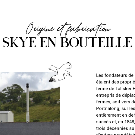
Origine et fabrication
SKYE EN BOUTEILLE
Les fondateurs de 
étaient des propri
ferme de Talisker H
entrepris de déplac
fermes, soit vers 
Portnalong, sur le
entièrement en deho
succès et, en 1848,
trois décennies su
d'autres propriétai