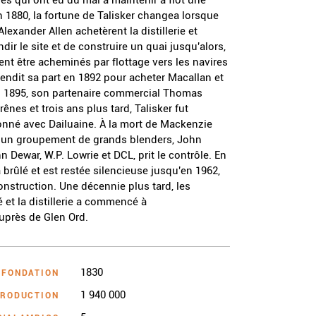
 En 1880, la fortune de Talisker changea lorsque
exander Allen achetèrent la distillerie et
ndir le site et de construire un quai jusqu'alors,
ent être acheminés par flottage vers les navires
endit sa part en 1892 pour acheter Macallan et
en 1895, son partenaire commercial Thomas
rênes et trois ans plus tard, Talisker fut
ionné avec Dailuaine. À la mort de Mackenzie
 un groupement de grands blenders, John
 Dewar, W.P. Lowrie et DCL, prit le contrôle. En
 a brûlé et est restée silencieuse jusqu'en 1962,
onstruction. Une décennie plus tard, les
 et la distillerie a commencé à
uprès de Glen Ord.
1830
 FONDATION
1 940 000
PRODUCTION