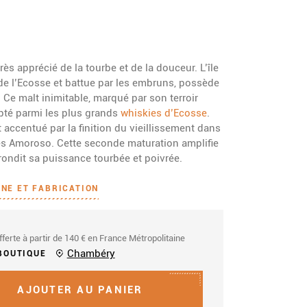
ès apprécié de la tourbe et de la douceur. L’île
de l’Ecosse et battue par les embruns, possède
. Ce malt inimitable, marqué par son terroir
pté parmi les plus grands
whiskies d’Ecosse
.
 accentué par la finition du vieillissement dans
ès Amoroso. Cette seconde maturation amplifie
rrondit sa puissance tourbée et poivrée.
INE ET FABRICATION
fferte à partir de 140 € en France Métropolitaine
Chambéry
BOUTIQUE
AJOUTER AU PANIER