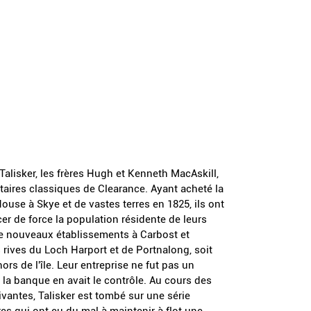
Talisker, les frères Hugh et Kenneth MacAskill,
étaires classiques de Clearance. Ayant acheté la
ouse à Skye et de vastes terres en 1825, ils ont
er de force la population résidente de leurs
de nouveaux établissements à Carbost et
s rives du Loch Harport et de Portnalong, soit
rs de l'île. Leur entreprise ne fut pas un
 la banque en avait le contrôle. Au cours des
ivantes, Talisker est tombé sur une série
res qui ont eu du mal à maintenir à flot une