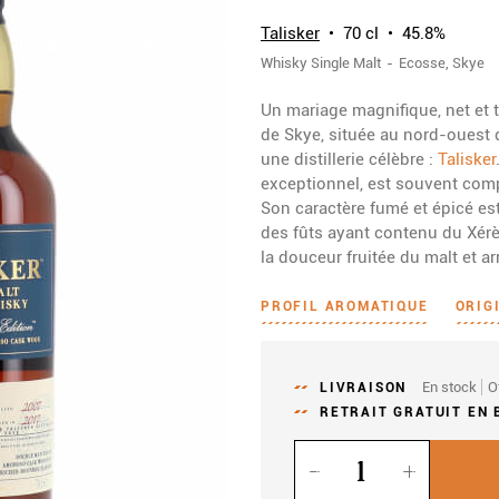
Talisker
70 cl
45.8%
Whisky
Single Malt
Ecosse
Skye
Un mariage magnifique, net et tr
de Skye, située au nord-ouest 
une distillerie célèbre :
Talisker
exceptionnel, est souvent com
Son caractère fumé et épicé est
des fûts ayant contenu du Xér
la douceur fruitée du malt et a
PROFIL AROMATIQUE
ORIG
En stock
O
LIVRAISON
RETRAIT GRATUIT EN 
Quantité