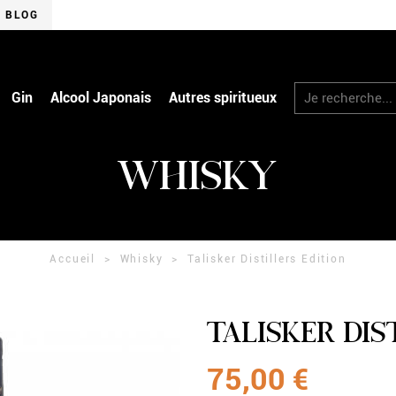
BLOG
RECHERCHER
Gin
Alcool Japonais
Autres spiritueux
WHISKY
Accueil
Whisky
Talisker Distillers Edition
TALISKER DIS
75,00 €