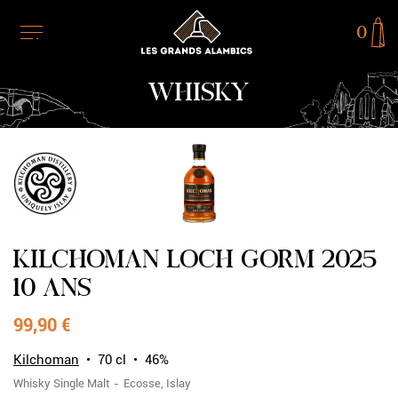
0
WHISKY
RUPTURE DE STOCK
KILCHOMAN LOCH GORM 2025
10 ANS
99,90 €
Kilchoman
70 cl
46%
Whisky
Single Malt
Ecosse
Islay