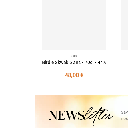
Gin
Birdie Skwak 5 ans - 70cl - 44%
48,00 €
letter
NEWS
Sav
nou