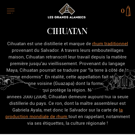
0
CIHUATAN
Cihuatan est une distillerie et marque de
rhum traditionnel
provenant du Salvador. A travers leurs embouteillages
maison, Cihuatan retranscrit leur travail depuis la matière
première jusqu'au vieillissement. Provenant du langage
Maya, Cihuatan pourrait se traduire par "la terre à côté de la
femme endormis". En réalité, cette appellation fait référence
à la montagne voisine (Guazapa) dont la forme évoque une
femme déesse qui protège la région. Née au début des
années 2000 (2004), Cihuatan demeure aujourd'hui la seule
distillerie du pays. Ce ron, dont la maître assembleur est
Gabriela Ayala, met donc le Salvador sur la carte de
la
production mondiale
de rhum
tout en rappelant, notamment
via ses étiquettes, la culture régionale !