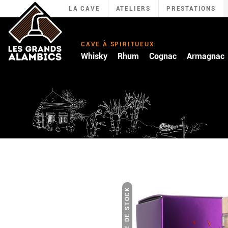
LA CAVE
ATELIERS
PRESTATIONS
CAVE À SPIRITUEUX
Whisky
Rhum
Cognac
Armagnac
RUPTURE DE STOCK