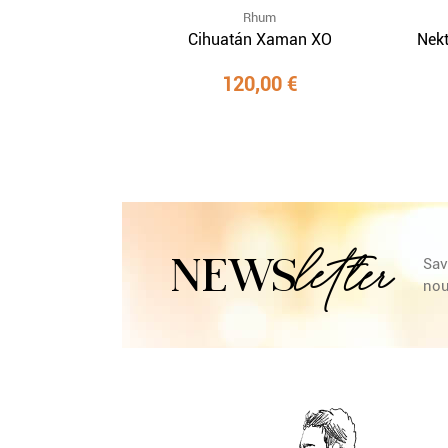
Rhum
Cihuatán Xaman XO
Nek
120,00 €
letter
NEWS
Sav
nou