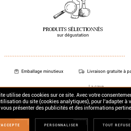
PRODUITS SÉLECTIONNÉS
sur dégustation
Emballage
minutieux
Livraison gratuite
à p
La cave
Nos Whiskys
Contact
te utilise des cookies sur ce site. Avec votre consentemen
Nos Rhums
tilisation du site (cookies analytiques), pour l'adapter à 
 vous présenter des publicités et des informations pertine
UX POUR LA SANTÉ. À CONSOMMER AVEC MODÉRATION. LA VENTE D'ALCOOL
'ACCEPTE
PERSONNALISER
TOUT REFUS