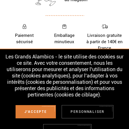
Paiement
Emballage
Livraison gratuite
sécurisé
minutieux
à partir de 140€ en
France
Les Grands Alambics - le site utilise des cookies sur
Nos Whiskys
La cave
ce site. Avec votre consentement, nous les
utiliserons pour mesurer et analyser l'utilisation du
Nos Rhums
Contact
site (cookies analytiques), pour l'adapter à vos
intérêts (cookies de personnalisation) et pour vous
présenter des publicités et des informations
pertinentes (cookies de ciblage).
L'ABUS D'ALCOOL EST DANGEREUX POUR LA SANTÉ. À CONSOMMER
AVEC MODÉRATION. LA VENTE D'ALCOOL EST INTERDITE AUX MINEURS.
Conditions Générales de Vente
J'ACCEPTE
PERSONNALISER
Mentions légales
Confidentialité