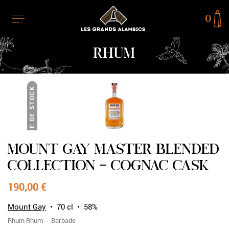
0
RHUM
RUPTURE DE STOCK
MOUNT GAY MASTER BLENDED
COLLECTION - COGNAC CASK
190,00 €
Mount Gay
70 cl
58%
Rhum
Rhum
Barbade