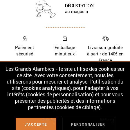
DÉGUSTATION
au magasin
Paiement
Emballage
Livraison gratuite
sécurisé
minutieux
à partir de 140€ en
France
Les Grands Alambics - le site utilise des cookies sur
Nos Whiskys
La cave
ce site. Avec votre consentement, nous les
utiliserons pour mesurer et analyser l'utilisation du
Nos Rhums
Contact
site (cookies analytiques), pour l'adapter à vos
intérêts (cookies de personnalisation) et pour vous
présenter des publicités et des informations
pertinentes (cookies de ciblage).
L'ABUS D'ALCOOL EST DANGEREUX POUR LA SANTÉ. À CONSOMMER
AVEC MODÉRATION. LA VENTE D'ALCOOL EST INTERDITE AUX MINEURS.
Conditions Générales de Vente
J'ACCEPTE
PERSONNALISER