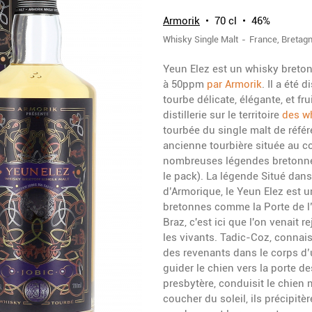
Armorik
70 cl
46%
Whisky
Single Malt
France
Bretag
Yeun Elez est un whisky breton 
à 50ppm
par Armorik
. Il a été 
tourbe délicate, élégante, et fru
distillerie sur le territoire
des w
tourbée du single malt de réfé
ancienne tourbière située au c
nombreuses légendes bretonne
le pack). La légende Situé dans
d’Armorique, le Yeun Elez est 
bretonnes comme la Porte de l’
Braz, c'est ici que l'on venait 
les vivants. Tadic-Coz, connaiss
des revenants dans le corps d’u
guider le chien vers la porte de
presbytère, conduisit le chien
coucher du soleil, ils précipitè