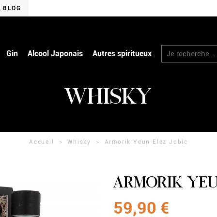
BLOG
RECHERCHER
Gin
Alcool Japonais
Autres spiritueux
WHISKY
Accueil
Whisky
Armorik Yeun Elez Jobic
ARMORIK YEU
59,90 €