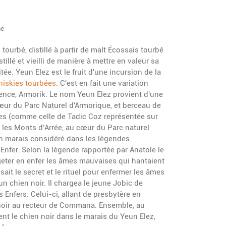
ne
tourbé, distillé à partir de malt Écossais tourbé
distillé et vieilli de manière à mettre en valeur sa
itée. Yeun Elez est le fruit d'une incursion de la
hiskies tourbées
. C'est en fait une variation
rence, Armorik. Le nom Yeun Elez provient d'une
œur du Parc Naturel d'Armorique, et berceau de
s (comme celle de Tadic Coz représentée sur
 les Monts d’Arrée, au cœur du Parc naturel
un marais considéré dans les légendes
Enfer. Selon la légende rapportée par Anatole le
rejeter en enfer les âmes mauvaises qui hantaient
ait le secret et le rituel pour enfermer les âmes
n chien noir. Il chargea le jeune Jobic de
s Enfers. Celui-ci, allant de presbytère en
 noir au recteur de Commana. Ensemble, au
rent le chien noir dans le marais du Yeun Elez,