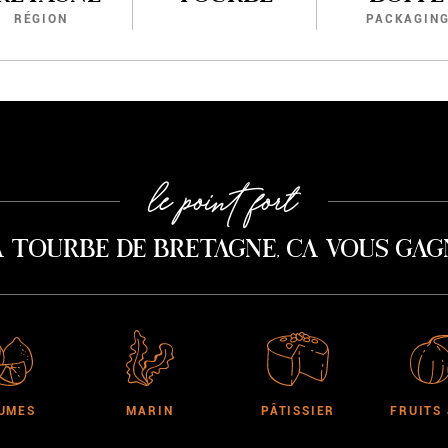
RÉGION
PACKAGIN
le point fort
a tourbe de Bretagne, ca vous gag
UMES
MARIN
PÂTISSIER
FRUITS