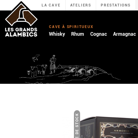
LA CAVE
ATELIERS
PRESTATIONS
CAVE À SPIRITUEUX
Whisky
Rhum
Cognac
Armagnac
RUPTURE DE STOCK