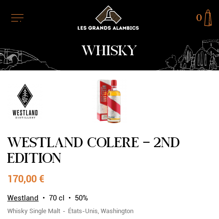
0
WHISKY
WESTLAND COLERE - 2ND
EDITION
170,00 €
Westland
70 cl
50%
Whisky
Single Malt
États-Unis
Washington