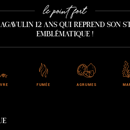
le point fort
Lagavulin 12 ans qui reprend son s
emblématique !
IVRE
FUMÉE
AGRUMES
MA
UE