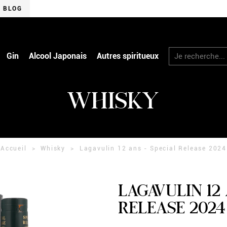
BLOG
RECHERCHER
Gin
Alcool Japonais
Autres spiritueux
WHISKY
Accueil
Whisky
Lagavulin 12 ans - Special Release 2024
LAGAVULIN 12 
RELEASE 2024