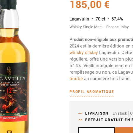
185,00 €
Lagavulin
70 cl
57.4%
Whisky
Single Malt
Ecosse
Islay
Produit non-éligible aux promot
2024 est la dernière édition en
whisky d'Islay
Lagavulin. Cette 
régulière, offre une version pl
57.4%. Vieilli intégralement en 
remplissage ou non, ce Lagavu
tourbé
au caractère très franc.
PROFIL AROMATIQUE
En stock
O
LIVRAISON
RETRAIT GRATUIT EN 
Quantité