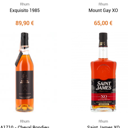
Rhum
Rhum
Exquisito 1985
Mount Gay XO
89,90 €
65,00 €
Rhum
Rhum
A1710 - Cheval Bondieu
Saint James XO