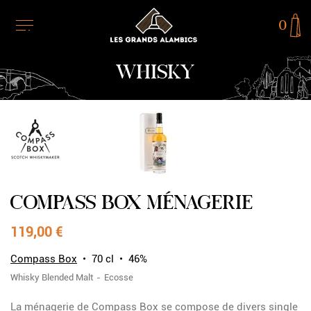
0
WHISKY
RUPTURE DE STOCK
COMPASS BOX MÉNAGERIE
119,00 €
Compass Box
70 cl
46%
Whisky
Blended Malt
Ecosse
La ménagerie de Compass Box se compose de divers single