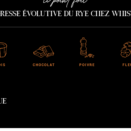
resse évolutive du rye chez Whist
OIS
CHOCOLAT
POIVRE
FLE
UE