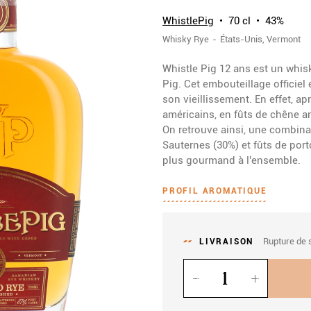
WhistlePig
70 cl
43%
Whisky
Rye
États-Unis
Vermont
Whistle Pig 12 ans est un whi
Pig. Cet embouteillage officiel
son vieillissement. En effet, a
américains, en fûts de chêne am
On retrouve ainsi, une combina
Sauternes (30%) et fûts de por
plus gourmand à l'ensemble.
PROFIL AROMATIQUE
Rupture de 
LIVRAISON
Quantité