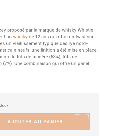
skey proposé par la marque de whisky Whistle
 est un
whisky
de 12 ans qui offre un twist sur
près un vieillissement typique des rye nord-
éricain neufs, une finition a été mise en place.
ison de fûts de madère (63%), fûts de
to (7%). Une combinaison qui offre un panel
stock
AJOUTER AU PANIER