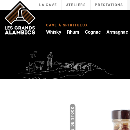
LA CAVE
ATELIERS
PRESTATIONS
CAVE À SPIRITUEUX
Whisky
Rhum
Cognac
Armagnac
RUPTURE DE STOCK