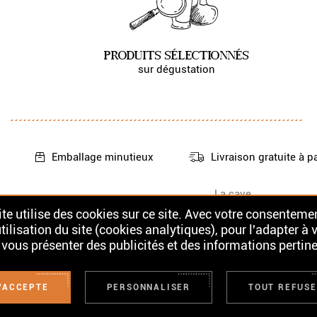
PRODUITS SÉLECTIONNÉS
sur dégustation
Emballage
minutieux
Livraison gratuite
à p
La cave
Nos Whiskys
Contact
te utilise des cookies sur ce site. Avec votre consentemen
Nos Rhums
tilisation du site (cookies analytiques), pour l'adapter à 
 vous présenter des publicités et des informations pertine
UX POUR LA SANTÉ. À CONSOMMER AVEC MODÉRATION. LA VENTE D'ALCOOL
'ACCEPTE
PERSONNALISER
TOUT REFUS
es de Vente
Mentions légales
Confidentialité
© 2026 Les Grand