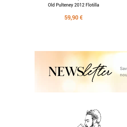
Old Pulteney 2012 Flotilla
59,90 €
letter
NEWS
Sav
nou