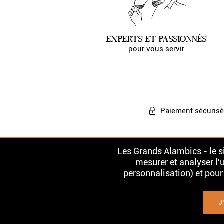
EXPERTS ET PASSIONNÉS
pour vous servir
Paiement
sécurisé
Les Grands Alambics - le si
mesurer et analyser l'u
personnalisation) et pour
L'ABUS D'ALCOOL EST DANGERE
J
Conditions Général