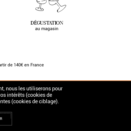
DÉGUSTATION
au magasin
artir de 140€ en France
t, nous les utiliserons pour
vos intérêts (cookies de
ntes (cookies de ciblage).
 EST INTERDITE AUX MINEURS.
ER
s Alambics