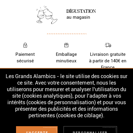
DÉGUSTATION
au magasin
Paiement
Emballage
Livraison gratuite
sécurisé
minutieux
à partir de 140€ en
France
Les Grands Alambics - le site utilise des cookies sur
Nos Whiskys
La cave
ce site. Avec votre consentement, nous les
utiliserons pour mesurer et analyser l'utilisation du
Nos Rhums
Contact
site (cookies analytiques), pour l'adapter à vos
intérêts (cookies de personnalisation) et pour vous
présenter des publicités et des informations
pertinentes (cookies de ciblage).
L'ABUS D'ALCOOL EST DANGEREUX POUR LA SANTÉ. À CONSOMMER
AVEC MODÉRATION. LA VENTE D'ALCOOL EST INTERDITE AUX MINEURS.
Conditions Générales de Vente