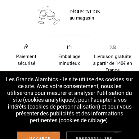
DÉGUSTATION
au magasin
Paiement
Emballage
Livraison gratuite
sécurisé
minutieux
à partir de 140€ en
France
Les Grands Alambics - le site utilise des cookies sur
Nos Whiskys
La cave
ce site. Avec votre consentement, nous les
utiliserons pour mesurer et analyser l'utilisation du
Nos Rhums
Contact
site (cookies analytiques), pour l'adapter à vos
intérêts (cookies de personnalisation) et pour vous
présenter des publicités et des informations
pertinentes (cookies de ciblage).
L'ABUS D'ALCOOL EST DANGEREUX POUR LA SANTÉ. À CONSOMMER
AVEC MODÉRATION. LA VENTE D'ALCOOL EST INTERDITE AUX MINEURS.
Conditions Générales de Vente
J'ACCEPTE
PERSONNALISER