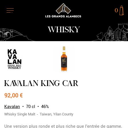
0
WHISKY
RUPTURE DE STOCK
KAVALAN KING CAR
92,00 €
Kavalan
70 cl
46%
Whisky
Single Malt
Taiwan
Yilan County
Une version plus ronde et plus riche que l'entrée de gamme,